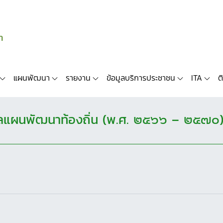
แผนพัฒนา
รายงาน
ข้อมูลบริการประชาชน
ITA
ต
ผลแผนพัฒนาท้องถิ่น (พ.ศ. ๒๕๖๖ – ๒๕๗