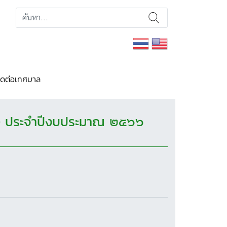
ิดต่อเทศบาล
๐) ประจำปีงบประมาณ ๒๕๖๖