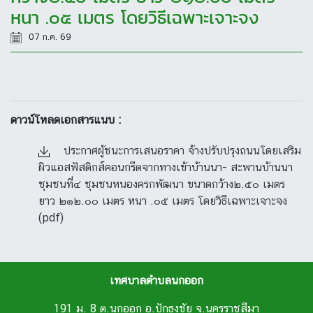
หนา .๐๕ เมตร โดยวิธีเฉพาะเจาะจง
07 ก.ค. 69
ดาวน์โหลดเอกสารแนบ :
ประกาศผู้ชนะการเสนอราคา จ้างปรับปรุงถนนโดยเสริม
ผิวแอสฟัสติกส์คอนกรีตจากทางเข้าบ้านนา- สะพานบ้านนา
ชุมชนที่๔ ชุมชนหนองครกพัฒนา ขนาดกว้าง๒.๕๐ เมตร
ยาว ๒๑๒.๐๐ เมตร หนา .๐๕ เมตร โดยวิธีเฉพาะเจาะจง
(pdf)
เทศบาลตำบลนกออก
191 ม. 8 ต.นกออก อ.ปักธงชัย จ.นครราชสีมา