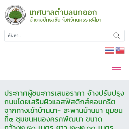
ประกาศผู้ชนะการเสนอราคา จ้างปรับปรุง
ถนนโดยเสริมผิวแอสฟัสติกส์คอนกรีต
จากทางเข้าบ้านนา- สะพานบ้านนา ชุมชน
ที่๔ ชุมชนหนองครกพัฒนา ขนาด
กว้าง๒.๕๐ เมตร ยาว ๒๑๒.๐๐ เมตร